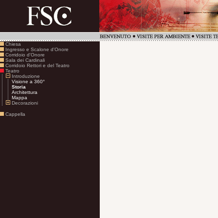
Chiesa
Ingresso e Scalone d'Onore
Corridoio d'Onore
Sala dei Cardinali
Corridoio Rettori e del Teatro
Teatro
Introduzione
Visione a 360°
Storia
Architettura
Mappa
Decorazioni
Cappella